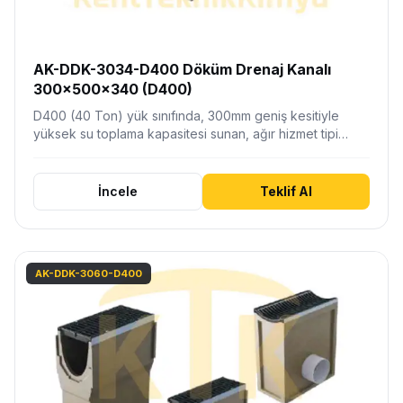
AK-DDK-3034-D400 Döküm Drenaj Kanalı
300x500x340 (D400)
D400 (40 Ton) yük sınıfında, 300mm geniş kesitiyle
yüksek su toplama kapasitesi sunan, ağır hizmet tipi
sfero…
İncele
Teklif Al
AK-DDK-3060-D400