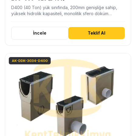
D400 (40 Ton) yük sınıfında, 200mm genişliğe sahip,
yüksek hidrolik kapasiteli, monolitik sfero döküm
bordür…
İncele
Teklif Al
AK-DDK-3034-D400