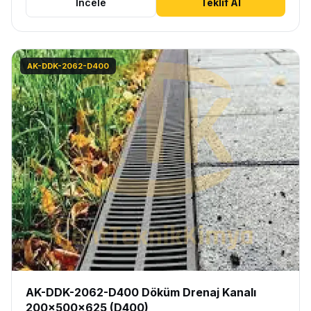
İncele
Teklif Al
AK-DDK-2062-D400
AK-DDK-2062-D400 Döküm Drenaj Kanalı
200x500x625 (D400)