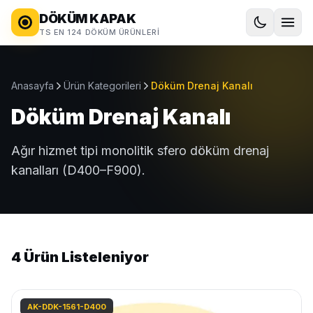
DÖKÜM KAPAK
TS EN 124 DÖKÜM ÜRÜNLERI
Anasayfa
Ürün Kategorileri
Döküm Drenaj Kanalı
Döküm Drenaj Kanalı
Ağır hizmet tipi monolitik sfero döküm drenaj
kanalları (D400–F900).
4 Ürün Listeleniyor
AK-DDK-1561-D400