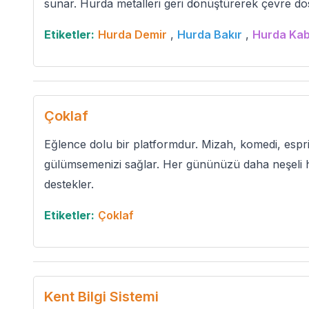
sunar. Hurda metalleri geri dönüştürerek çevre dos
Etiketler:
Hurda Demir
,
Hurda Bakır
,
Hurda Kab
Çoklaf
Eğlence dolu bir platformdur. Mizah, komedi, espril
gülümsemenizi sağlar. Her gününüzü daha neşeli ha
destekler.
Etiketler:
Çoklaf
Kent Bilgi Sistemi