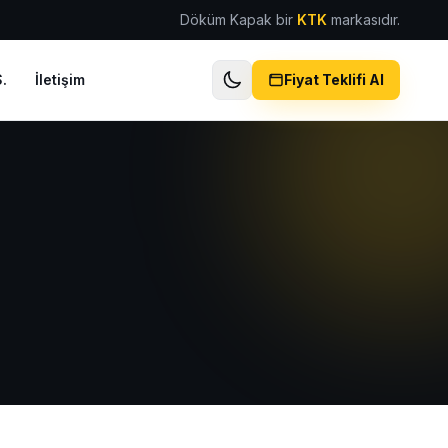
Döküm Kapak bir
KTK
markasıdır.
.
İletişim
Fiyat Teklifi Al