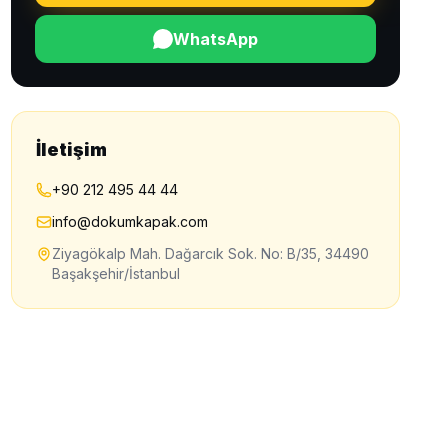
WhatsApp
İletişim
+90 212 495 44 44
info@dokumkapak.com
Ziyagökalp Mah. Dağarcık Sok. No: B/35, 34490
Başakşehir/İstanbul