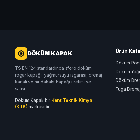
Ürün Kate
DÖKÜM KAPAK
Döküm Röga
TS EN 124 standardında sfero döküm
Döküm Yağm
rögar kapağı, yağmursuyu ızgarası, drenaj
Döküm Dren
kanalı ve müdahale kapağı üretimi ve
satışı.
Fuga Drenaj
Döküm Kapak bir
Kent Teknik Kimya
(KTK)
markasıdır.