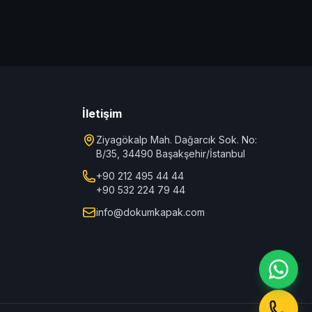
İletişim
Ziyagökalp Mah. Dağarcık Sok. No:
B/35, 34490 Başakşehir/İstanbul
+90 212 495 44 44
+90 532 224 79 44
info@dokumkapak.com