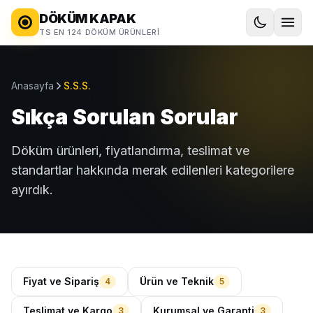
DÖKÜM KAPAK
TS EN 124 DÖKÜM ÜRÜNLERI
Anasayfa
S.S.S.
Sıkça Sorulan Sorular
Döküm ürünleri, fiyatlandırma, teslimat ve
standartlar hakkında merak edilenleri kategorilere
ayırdık.
Fiyat ve Sipariş
Ürün ve Teknik
4
5
Teslimat ve Kargo
Kurumsal ve Garanti
3
3