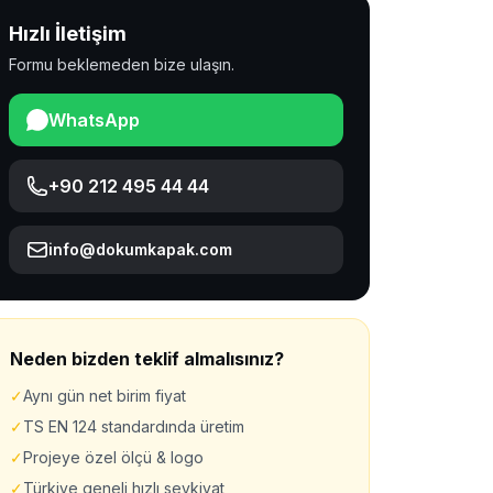
Hızlı İletişim
Formu beklemeden bize ulaşın.
WhatsApp
+90 212 495 44 44
info@dokumkapak.com
Neden bizden teklif almalısınız?
✓
Aynı gün net birim fiyat
✓
TS EN 124 standardında üretim
✓
Projeye özel ölçü & logo
✓
Türkiye geneli hızlı sevkiyat