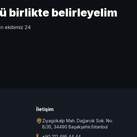
birlikte belirleyelim
an ekibimiz 24
İletişim
Ziyagökalp Mah. Dağarcık Sok. No:
B/35, 34490 Başakşehir/İstanbul
+90 212 495 44 44