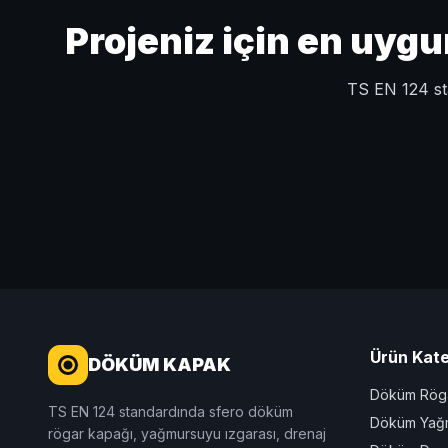
Projeniz için en uyg
TS EN 124 sta
Ürün Kate
DÖKÜM KAPAK
Döküm Röga
TS EN 124 standardında sfero döküm
Döküm Yağm
rögar kapağı, yağmursuyu ızgarası, drenaj