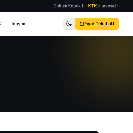
Döküm Kapak bir
KTK
markasıdır.
.
İletişim
Fiyat Teklifi Al