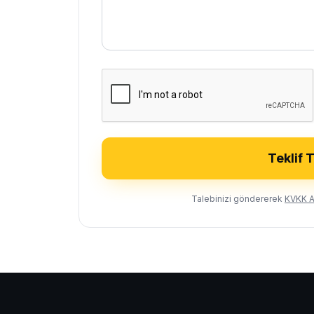
Teklif 
Talebinizi göndererek
KVKK A