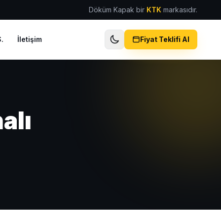
Döküm Kapak bir
KTK
markasıdır.
.
İletişim
Fiyat Teklifi Al
alı