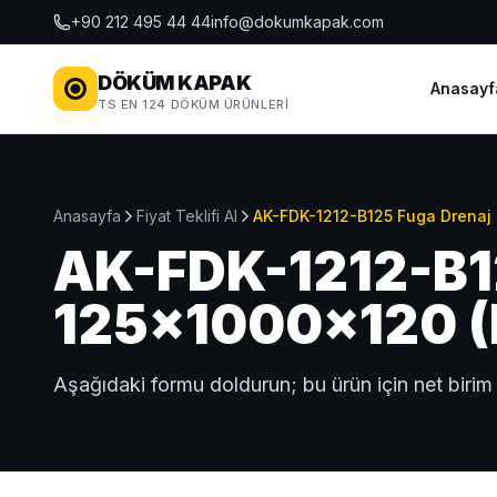
+90 212 495 44 44
info@dokumkapak.com
DÖKÜM KAPAK
Anasayf
TS EN 124 DÖKÜM ÜRÜNLERI
Anasayfa
Fiyat Teklifi Al
AK-FDK-1212-B125 Fuga Drenaj 
AK-FDK-1212-B12
125x1000x120 (B1
Aşağıdaki formu doldurun; bu ürün için net birim 