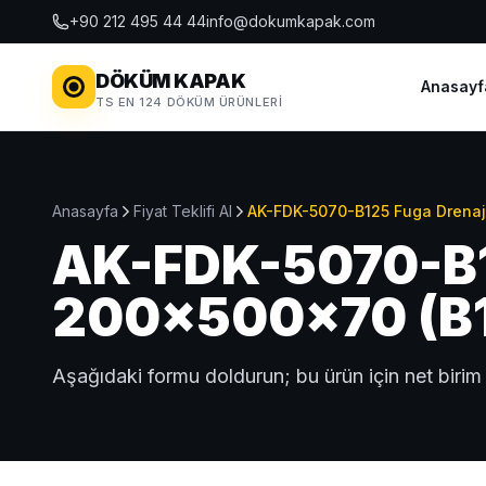
+90 212 495 44 44
info@dokumkapak.com
DÖKÜM KAPAK
Anasayf
TS EN 124 DÖKÜM ÜRÜNLERI
Anasayfa
Fiyat Teklifi Al
AK-FDK-5070-B125 Fuga Drenaj
AK-FDK-5070-B12
200x500x70 (B12
Aşağıdaki formu doldurun; bu ürün için net birim 