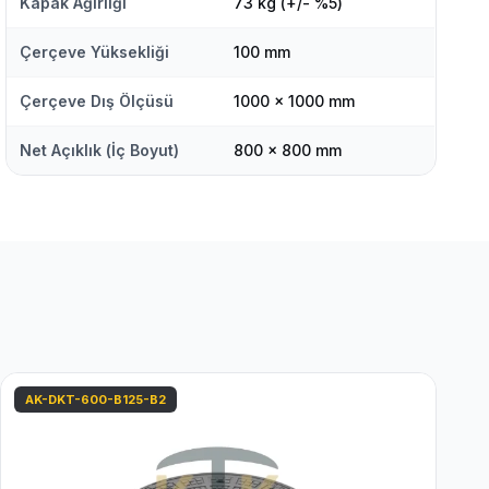
Kapak Ağırlığı
73 kg (+/- %5)
Çerçeve Yüksekliği
100 mm
Çerçeve Dış Ölçüsü
1000 x 1000 mm
Net Açıklık (İç Boyut)
800 x 800 mm
AK-DKT-600-B125-B2