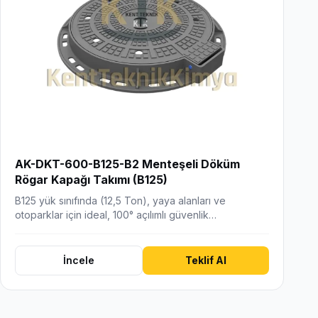
AK-DKT-600-B125-B2 Menteşeli Döküm
Rögar Kapağı Takımı (B125)
B125 yük sınıfında (12,5 Ton), yaya alanları ve
otoparklar için ideal, 100° açılımlı güvenlik
menteşesine ve…
İncele
Teklif Al