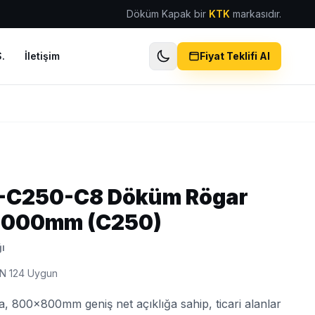
Döküm Kapak bir
KTK
markasıdır.
.
İletişim
Fiyat Teklifi Al
-C250-C8 Döküm Rögar
 1000mm (C250)
ı
N 124 Uygun
a, 800x800mm geniş net açıklığa sahip, ticari alanlar