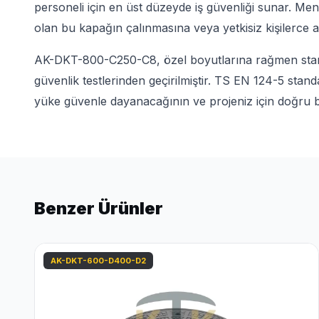
personeli için en üst düzeyde iş güvenliği sunar. Ment
olan bu kapağın çalınmasına veya yetkisiz kişilerce aç
AK-DKT-800-C250-C8, özel boyutlarına rağmen stand
güvenlik testlerinden geçirilmiştir. TS EN 124-5 sta
yüke güvenle dayanacağının ve projeniz için doğru bi
Benzer Ürünler
AK-DKT-600-D400-D2