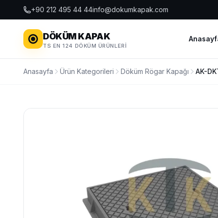
+90 212 495 44 44
info@dokumkapak.com
DÖKÜM KAPAK
Anasayf
TS EN 124 DÖKÜM ÜRÜNLERI
Anasayfa
Ürün Kategorileri
Döküm Rögar Kapağı
AK-DK