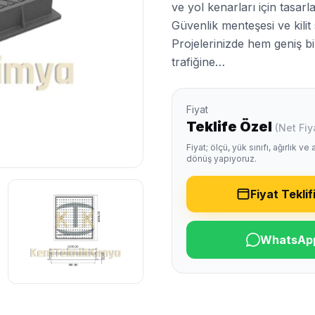
ve yol kenarları için tasar
Güvenlik menteşesi ve kilit 
Projelerinizde hem geniş bi
trafiğine…
Fiyat
Teklife Özel
(Net Fiy
Fiyat; ölçü, yük sınıfı, ağırlık v
dönüş yapıyoruz.
Fiyat Teklifi
WhatsAp