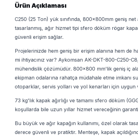
Ürün Açıklaması
C250 (25 Ton) yük sınıfında, 800x800mm geniş net açık
tasarlanmış, ağır hizmet tipi sfero döküm rögar kapağ
güvenli erişim sağlar.
Projelerinizde hem geniş bir erişim alanına hem de h
mi ihtiyacınız var? Aykomsan AK-DKT-800-C250-C8, bu i
mühendislik çözümüdür. 800x800 mm'lik geniş iç ala
ekipman odalarına rahatça müdahale etme imkanı suna
otoparklar, servis yolları ve yol kenarları için uygun v
73 kg'lık kapak ağırlığı ve tamamı sfero döküm (GG
koşullarda bile uzun yıllar hizmet vereceğinin garantis
Bu büyük ve ağır kapağın kullanımı, özel olarak tasa
derece güvenli ve pratiktir. Menteşe, kapak açıldığın