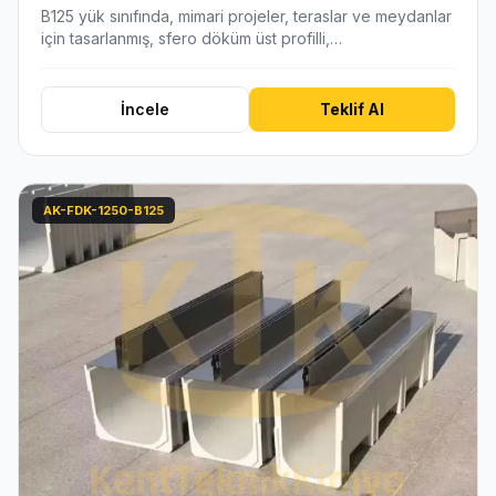
B125 yük sınıfında, mimari projeler, teraslar ve meydanlar
için tasarlanmış, sfero döküm üst profilli,…
İncele
Teklif Al
AK-FDK-1250-B125