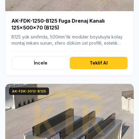
AK-FDK-1250-B125 Fuga Drenaj Kanalı
125x500x70 (B125)
B125 yük sınıfında, 500mm'lik modüler boyutuyla kolay
montaj imkanı sunan, sfero döküm üst profilli, estetik…
İncele
Teklif Al
AK-FDK-2012-B125