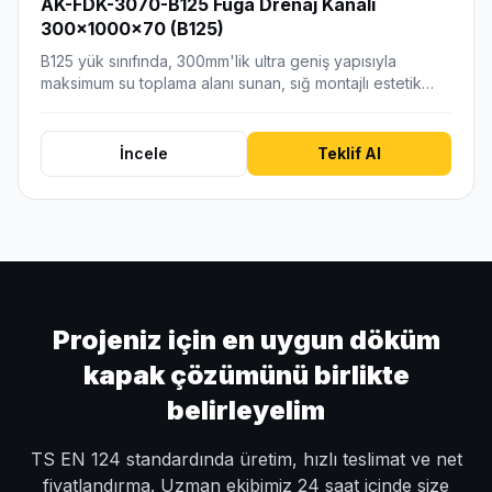
AK-FDK-3070-B125 Fuga Drenaj Kanalı
300x1000x70 (B125)
B125 yük sınıfında, 300mm'lik ultra geniş yapısıyla
maksimum su toplama alanı sunan, sığ montajlı estetik…
İncele
Teklif Al
Projeniz için en uygun döküm
kapak çözümünü birlikte
belirleyelim
TS EN 124 standardında üretim, hızlı teslimat ve net
fiyatlandırma. Uzman ekibimiz 24 saat içinde size