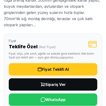
fuga drenaj kanalı. 200mm genişliğindeki kanal yapısı,
büyük meydanlardan, avlulardan ve otopark
girişlerinden gelen yüzey sularını hızla toplar.
70mm'lik sığ montaj derinliği, teraslar ve çok katlı
otopark yapıları…
Fiyat
Teklife Özel
(Net Fiyat)
Fiyat; ölçü, yük sınıfı, ağırlık ve adede göre belirlenir. Net birim
fiyat için teklif alın — aynı gün dönüş yapıyoruz.
Fiyat Teklifi Al
Sipariş Ver
WhatsApp