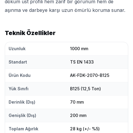
döküm üst profili hem zarif bir görünüm hem de
aşınma ve darbeye karşı uzun ömürlü koruma sunar.
Teknik Özellikler
Uzunluk
1000 mm
Standart
TS EN 1433
Ürün Kodu
AK-FDK-2070-B125
Yük Sınıfı
B125 (12,5 Ton)
Derinlik (Dış)
70 mm
Genişlik (Dış)
200 mm
Toplam Ağırlık
28 kg (+/- %5)