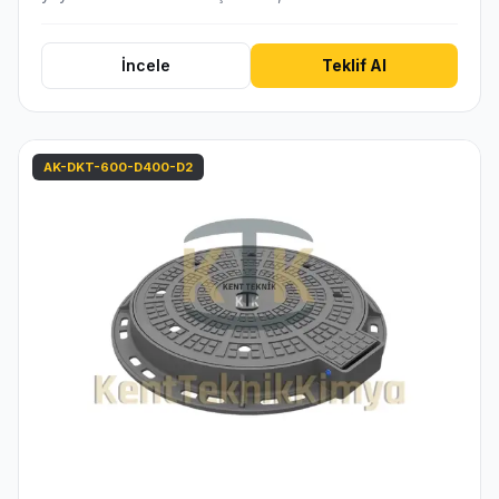
İncele
Teklif Al
AK-DKT-600-D400-D2