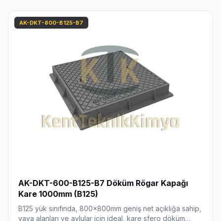
AK-DKT-800-B125-B7
AK-DKT-600-B125-B7 Döküm Rögar Kapağı
Kare 1000mm (B125)
B125 yük sınıfında, 800x800mm geniş net açıklığa sahip,
yaya alanları ve avlular için ideal, kare sfero döküm…