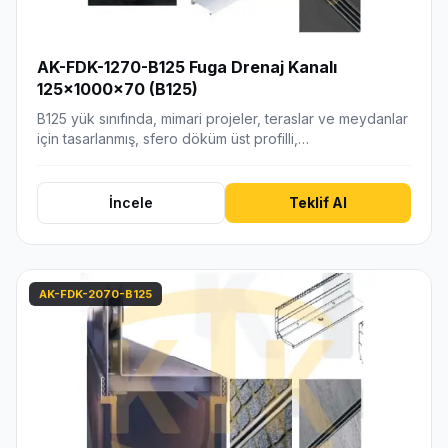
AK-FDK-1270-B125 Fuga Drenaj Kanalı
125x1000x70 (B125)
B125 yük sınıfında, mimari projeler, teraslar ve meydanlar
için tasarlanmış, sfero döküm üst profilli,…
İncele
Teklif Al
AK-FDK-2070-B125