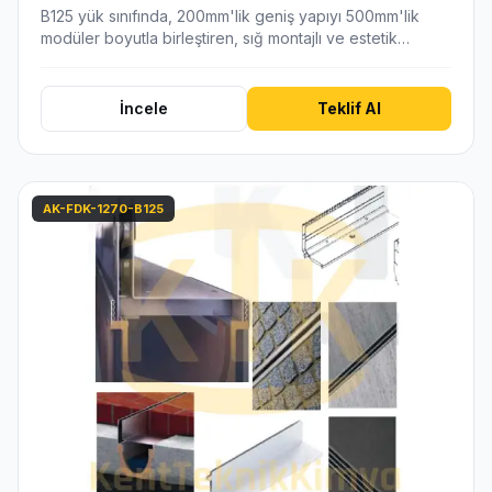
B125 yük sınıfında, 200mm'lik geniş yapıyı 500mm'lik
modüler boyutla birleştiren, sığ montajlı ve estetik…
İncele
Teklif Al
AK-FDK-1270-B125